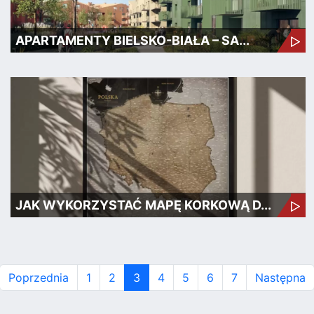
APARTAMENTY BIELSKO-BIAŁA – SA...
JAK WYKORZYSTAĆ MAPĘ KORKOWĄ D...
Poprzednia
1
2
3
4
5
6
7
Następna