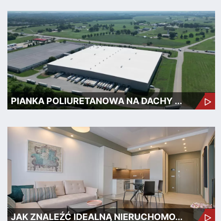
PIANKA POLIURETANOWA NA DACHY ...
JAK ZNALEŹĆ IDEALNĄ NIERUCHOMO...