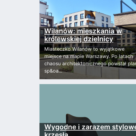
Wilanów: mieszkania w
królewskiej dzielnicy
Miasteczko Wilanów to wyjątkowe
miejsce na mapie Warszawy. Po latach
chaosu architektonicznego powstał pla
sp&oa...
Wygodne i zarazem stylow
krzesła