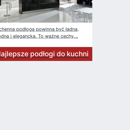
chenna podłoga powinna być ładna,
dna i elegancka. To ważne cechy,...
ajlepsze podłogi do kuchni