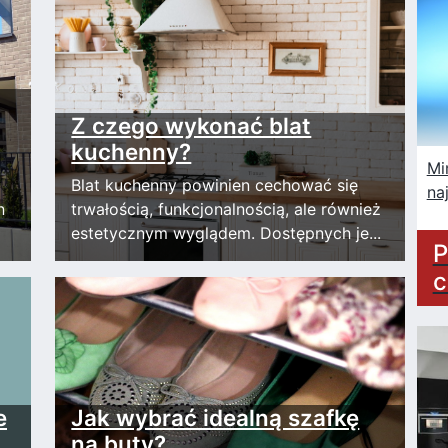
Z czego wykonać blat
kuchenny?
Mi
Blat kuchenny powinien cechować się
na
n
trwałością, funkcjonalnością, ale również
estetycznym wyglądem. Dostępnych je...
P
c
e
Jak wybrać idealną szafkę
na buty?