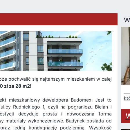
W
że pochwalić się najtańszym mieszkaniem w całej
0 zł za 28 m2!
Na
kt
jekt mieszkaniowy dewelopera Budomex. Jest to
icy Rudnickiego 1, czyli na pograniczu Bielan i
westycji decyduje prosta i nowoczesna forma
W
lasy materiały wykończeniowe. Budynek posiada od
 oraz jedną kondygnację podziemną. Wysokość