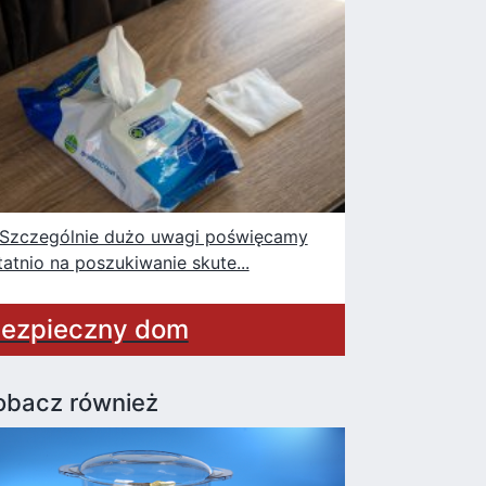
czególnie dużo uwagi poświęcamy
tatnio na poszukiwanie skute...
ezpieczny dom
obacz również