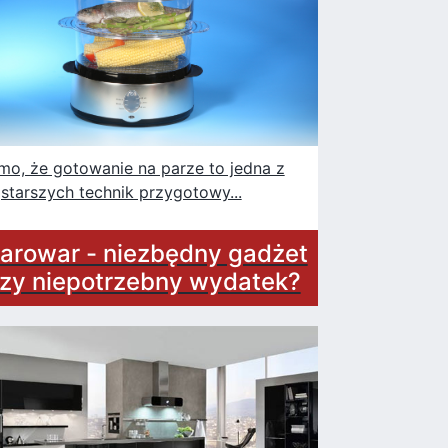
mo, że gotowanie na parze to jedna z
jstarszych technik przygotowy...
arowar - niezbędny gadżet
zy niepotrzebny wydatek?