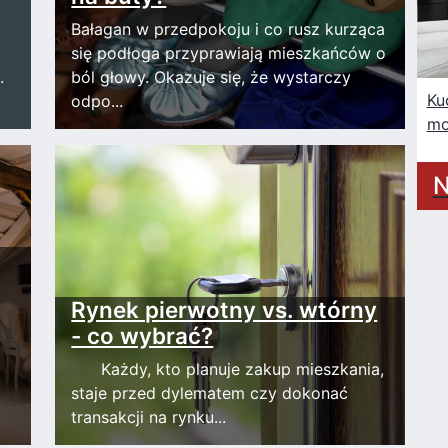
Bałagan w przedpokoju i co rusz kurząca
się podłoga przyprawiają mieszkańców o
.
ból głowy. Okazuje się, że wystarczy
Ku
odpo...
mo
N
Rynek pierwotny vs. wtórny
- co wybrać?
Każdy, kto planuje zakup mieszkania,
staje przed dylematem czy dokonać
transakcji na rynku...