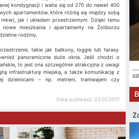
anej kondygnacji i waha się od 270 do nawet 400
owych apartamentów, które różnią się między sobą
mkw), jak i układem przestrzennym. Dzięki temu
i nowe mieszkania i apartamenty na Żoliborzu
dzietne rodziny.
zestrzenie, takie jak balkony, loggie lub tarasy.
wnież panoramiczne duże okna. Jeśli chodzi o
lańskie, to jest ona szczególnie atrakcyjna z uwagi
Sz
iętą infrastrukturę miejską, a także komunikację z
os
ej dzielnicami – np. metrem, tramwajem czy
B
Data publikacji: 23.07.2017
Z