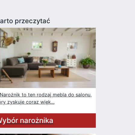
arto przeczytać
rożnik to ten rodzaj mebla do salonu,
óry zyskuje coraz więk...
ybór narożnika