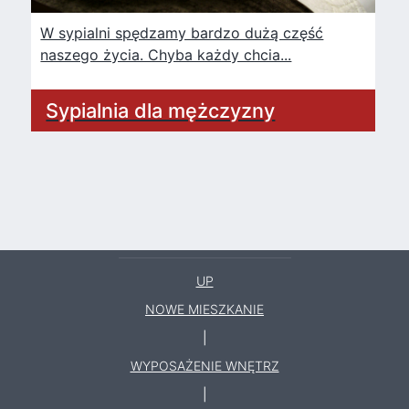
W sypialni spędzamy bardzo dużą część
naszego życia. Chyba każdy chcia...
Sypialnia dla mężczyzny
UP
NOWE MIESZKANIE
|
WYPOSAŻENIE WNĘTRZ
|