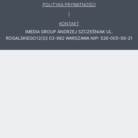
POLITYKA PRYWATNOŚCI
|
KONTAKT
IMEDIA GROUP ANDRZEJ SZCZEŚNIAK
UL.
ROGALSKIEGO12/33
03-982
WARSZAWA
NIP: 526-005-56-21