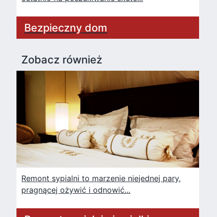
Bezpieczny dom
Zobacz również
Remont sypialni to marzenie niejednej pary,
pragnącej ożywić i odnowić...