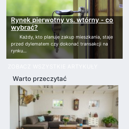
Rynek pierwotny vs. wtórny - co
wybrać?
Każdy, kto planuje zakup mieszkania, staje
przed dylematem czy dokonać transakcji na
rynku...
ZOBACZ WSZYSTKIE ARTYKUŁY
Warto przeczytać