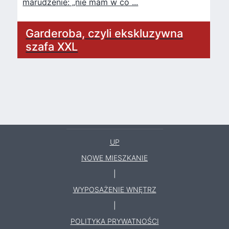
marudzenie: „nie mam w co ...
Garderoba, czyli ekskluzywna
szafa XXL
UP
NOWE MIESZKANIE
|
WYPOSAŻENIE WNĘTRZ
|
POLITYKA PRYWATNOŚCI