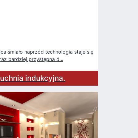
ąca śmiało naprzód technologia staje się
raz bardziej przystępna d...
uchnia indukcyjna.