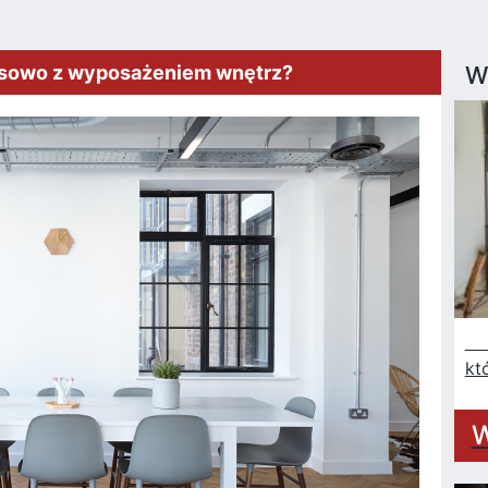
ansowo z wyposażeniem wnętrz?
W
Na
kt
W