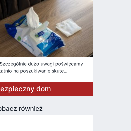
czególnie dużo uwagi poświęcamy
tatnio na poszukiwanie skute...
ezpieczny dom
obacz również