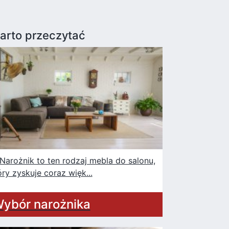
arto przeczytać
rożnik to ten rodzaj mebla do salonu,
óry zyskuje coraz więk...
ybór narożnika