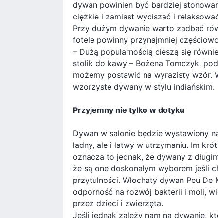
dywan powinien być bardziej stonowan
ciężkie i zamiast wyciszać i relaksować
Przy dużym dywanie warto zadbać równ
fotele powinny przynajmniej częściow
– Dużą popularnością cieszą się równi
stolik do kawy – Bożena Tomczyk, podp
możemy postawić na wyrazisty wzór. W
wzorzyste dywany w stylu indiańskim.
Przyjemny nie tylko w dotyku
Dywan w salonie będzie wystawiony na 
ładny, ale i łatwy w utrzymaniu. Im kró
oznacza to jednak, że dywany z długim
że są one doskonałym wyborem jeśli c
przytulności. Włochaty dywan Peu De
odporność na rozwój bakterii i moli,
przez dzieci i zwierzęta.
Jeśli jednak zależy nam na dywanie, 