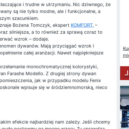
aczające i trudne w utrzymaniu. Nic dziwnego, że
ywany są nie tylko modne, ale i funkcjonalne, a
yższym szacunkiem.
yznaje Bożena Tomczyk, ekspert
KOMFORT.
–
az silniejsza, a to również za sprawą coraz to
erwać wzrok – dodaje.
fenomen dywanów. Mają przyciągać wzrok i
Ku
pełnienie całej aranżacji. Nawet najpiękniejsze
mi
przełamanie monochromatycznej kolorystyki,
J
an Farashe Modello. Z drugiej strony dywan
 pomieszczenia, jak w przypadku modelu Fenix
 doskonale wpisuje się w śródziemnomorską, nieco
akim efekcie najbardziej nam zależy. Jeśli chcemy
ać nudę postawmy na mocne wzory. Tu sprawdzą