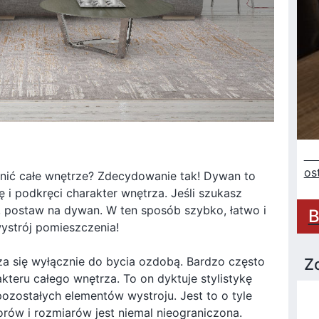
Sz
os
ić całe wnętrze? Zdecydowanie tak! Dywan to
ę i podkręci charakter wnętrza. Jeśli szukasz
, postaw na dywan. W ten sposób szybko, łatwo i
B
ystrój pomieszczenia!
za się wyłącznie do bycia ozdobą. Bardzo często
Z
kteru całego wnętrza. To on dyktuje stylistykę
pozostałych elementów wystroju. Jest to o tyle
orów i rozmiarów jest niemal nieograniczona.