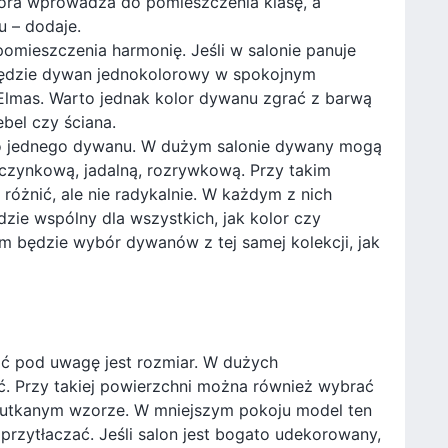
tóra wprowadza do pomieszczenia klasę, a
u – dodaje.
mieszczenia harmonię. Jeśli w salonie panuje
będzie dywan jednokolorowy w spokojnym
 Elmas. Warto jednak kolor dywanu zgrać z barwą
bel czy ściana.
 do jednego dywanu. W dużym salonie dywany mogą
zynkową, jadalną, rozrywkową. Przy takim
różnić, ale nie radykalnie. W każdym z nich
dzie wspólny dla wszystkich, jak kolor czy
m będzie wybór dywanów z tej samej kolekcji, jak
ąć pod uwagę jest rozmiar. W dużych
. Przy takiej powierzchni można również wybrać
 utkanym wzorze. W mniejszym pokoju model ten
rzytłaczać. Jeśli salon jest bogato udekorowany,