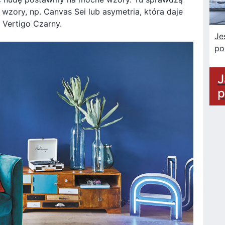
zory, np. Canvas Sei lub asymetria, która daje
 Vertigo Czarny.
Je
po
J
p