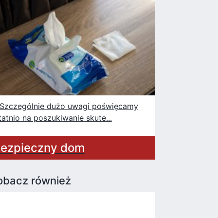
czególnie dużo uwagi poświęcamy
tatnio na poszukiwanie skute...
ezpieczny dom
obacz również