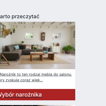
arto przeczytać
rożnik to ten rodzaj mebla do salonu,
óry zyskuje coraz więk...
ybór narożnika