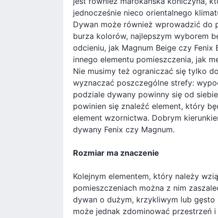
jest również marokańska koniczyna, k
jednocześnie nieco orientalnego klimat
Dywan może również wprowadzić do po
burza kolorów, najlepszym wyborem 
odcieniu, jak Magnum Beige czy Fenix
innego elementu pomieszczenia, jak me
Nie musimy też ograniczać się tylko
wyznaczać poszczególne strefy: wypoc
podziale dywany powinny się od siebie 
powinien się znaleźć element, który bę
element wzornictwa. Dobrym kierunkie
dywany Fenix czy Magnum.
Rozmiar ma znaczenie
Kolejnym elementem, który należy wzi
pomieszczeniach można z nim zaszaleć
dywan o dużym, krzykliwym lub gęsto
może jednak zdominować przestrzeń i p