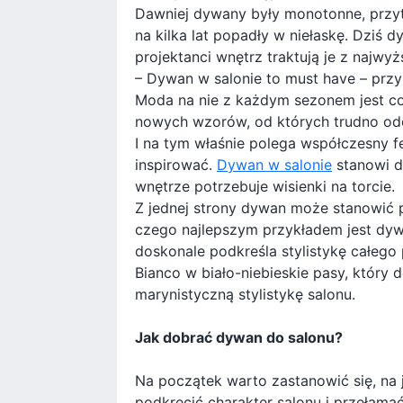
Dawniej dywany były monotonne, przytł
na kilka lat popadły w niełaskę. Dziś d
projektanci wnętrz traktują je z najw
– Dywan w salonie to must have – prz
Moda na nie z każdym sezonem jest cor
nowych wzorów, od których trudno od
I na tym właśnie polega współczesny 
inspirować.
Dywan w salonie
stanowi do
wnętrze potrzebuje wisienki na torcie.
Z jednej strony dywan może stanowić 
czego najlepszym przykładem jest dyw
doskonale podkreśla stylistykę całego
Bianco w biało-niebieskie pasy, który
marynistyczną stylistykę salonu.
Jak dobrać dywan do salonu?
Na początek warto zastanowić się, na j
podkręcić charakter salonu i przełam