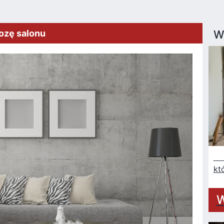
ozę salonu
W
Na
kt
W