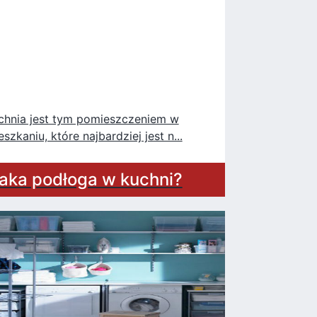
chnia jest tym pomieszczeniem w
eszkaniu, które najbardziej jest n...
aka podłoga w kuchni?