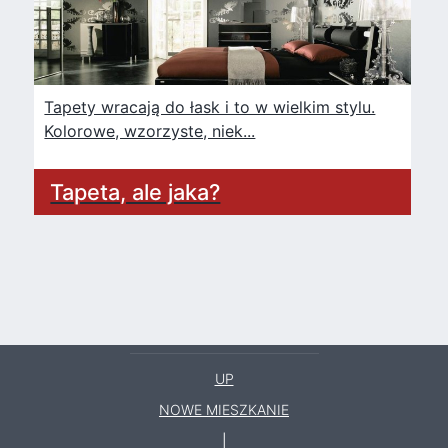
Tapety wracają do łask i to w wielkim stylu.
Kolorowe, wzorzyste, niek...
Tapeta, ale jaka?
UP
NOWE MIESZKANIE
|