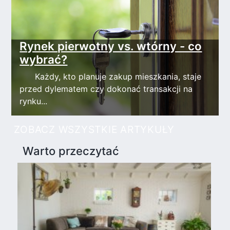
Rynek pierwotny vs. wtórny - co
wybrać?
Każdy, kto planuje zakup mieszkania, staje
przed dylematem czy dokonać transakcji na
rynku...
ZOBACZ WSZYSTKIE ARTYKUŁY
Warto przeczytać