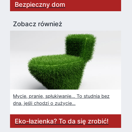
Bezpieczny dom
Zobacz również
Mycie, pranie, spłukiwanie… To studnia bez
dna, jeśli chodzi o zużycie...
Eko-łazienka? To da się zrobić!