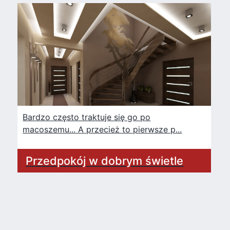
Bardzo często traktuje się go po
macoszemu... A przecież to pierwsze p...
Przedpokój w dobrym świetle