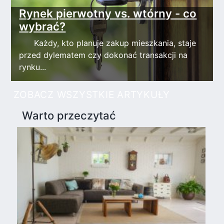
Rynek pierwotny vs. wtórny - co
wybrać?
Każdy, kto planuje zakup mieszkania, staje
przed dylematem czy dokonać transakcji na
rynku...
ZOBACZ WSZYSTKIE ARTYKUŁY
Warto przeczytać