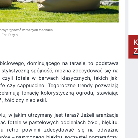
ą występować w różnych fasonach
Fot. Pufy.pl
K
Z
obiciowego, dominującego na tarasie, to podstawa
 stylistyczną spójność, można zdecydować się na
 czyli fotele w barwach klasycznych, takich jak:
ffe czy cappuccino. Tegoroczne trendy pozwalają
zełamują tonację kolorystyczną ogrodu, stawiając
 żółć czy niebieski.
ylu, w jakim utrzymany jest taras? Jeżeli aranżacja
ć fotele w pastelowych odcieniach żółci, błękitu,
stylu retro powinni zdecydować się na odważne
orów – nasyconego błękitu, soczystej pomarańczy,