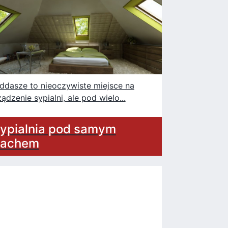
ddasze to nieoczywiste miejsce na
ządzenie sypialni, ale pod wielo...
ypialnia pod samym
achem