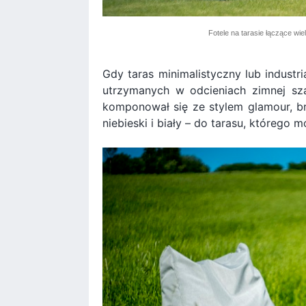
Fotele na tarasie łączące wiel
Gdy taras minimalistyczny lub industr
utrzymanych w odcieniach zimnej szar
komponował się ze stylem glamour, br
niebieski i biały – do tarasu, którego