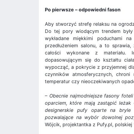
Po pierwsze – odpowiedni fason
Aby stworzyć strefę relaksu na ogrod
Do tej pory wiodącym trendem były
wykładane miękkimi poduchami na o
przedłużeniem salonu, a to sprawia
całości wykonane z materiału. I
dopasowującym się do kształtu ciał
wypocząć, a pokrycie z przyjemnej dla
czynników atmosferycznych, chroni
temperatur czy nieoczekiwanych opad
– Obecnie najmodniejsze fasony fote
oparciem, które mają zastąpić leżak
designerskie pufy oparte na bryle
pozwalające na wybór dowolnej pozyc
Wójcik, projektantka z Pufy.pl, polskiej