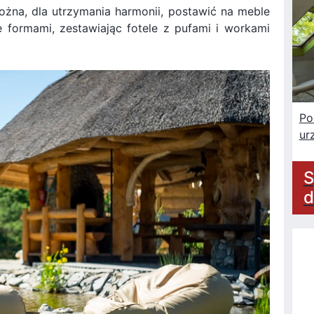
ożna, dla utrzymania harmonii, postawić na meble
 formami, zestawiając fotele z pufami i workami
Po
ur
S
d