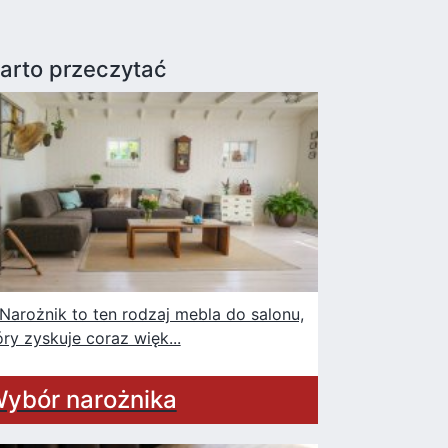
arto przeczytać
rożnik to ten rodzaj mebla do salonu,
óry zyskuje coraz więk...
ybór narożnika