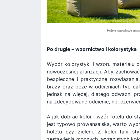
Fotele ogrodowe mog
Po drugie – wzornictwo i kolorystyka
Wybór kolorystyki i wzoru materiału 
nowoczesnej aranżacji. Aby zachować
bezpieczne i praktyczne rozwiązania,
brązy oraz beże w odcieniach typ ca
jednak na więcej, dlatego odważni pr
na zdecydowane odcienie, np. czerwień,
A jak dobrać kolor i wzór fotelu do st
jest typowo prowansalska, warto wybra
fioletu czy zieleni. Z kolei fani 
zestawienia mocnych, wyrazistych kol