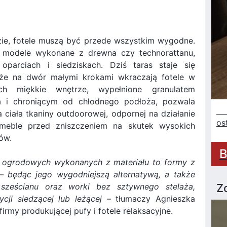
zie, fotele muszą być przede wszystkim wygodne.
 modele wykonane z drewna czy technorattanu,
parciach i siedziskach. Dziś taras staje się
, że na dwór małymi krokami wkraczają fotele w
ch miękkie wnętrze, wypełnione granulatem
a i chroniącym od chłodnego podłoża, pozwala
Sz
 ciała tkaniny outdoorowej, odpornej na działanie
os
 meble przed zniszczeniem na skutek wysokich
ów.
B
li ogrodowych wykonanych z materiału to formy z
 – będąc jego wygodniejszą alternatywą, a także
 sześcianu oraz worki bez sztywnego stelaża,
Z
ji siedzącej lub leżącej –
tłumaczy Agnieszka
 firmy produkującej pufy i fotele relaksacyjne.