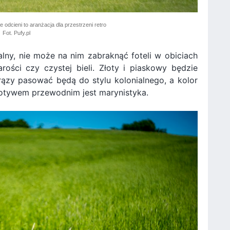
e odcieni to aranżacja dla przestrzeni retro
Fot. Pufy.pl
ialny, nie może na nim zabraknąć foteli w obiciach
ości czy czystej bieli. Złoty i piaskowy będzie
ązy pasować będą do stylu kolonialnego, a kolor
 motywem przewodnim jest marynistyka.