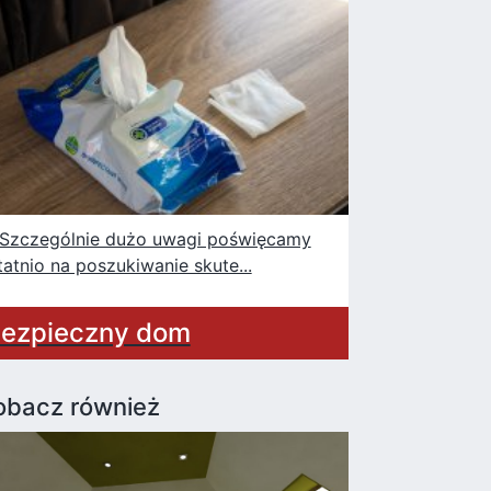
czególnie dużo uwagi poświęcamy
tatnio na poszukiwanie skute...
ezpieczny dom
obacz również