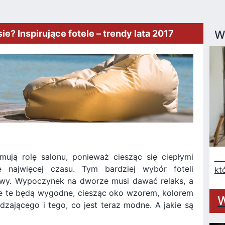
sie? Inspirujące fotele – trendy lata 2017
W
mują rolę salonu, ponieważ ciesząc się ciepłymi
Na
 najwięcej czasu. Tym bardziej wybór foteli
kt
y. Wypoczynek na dworze musi dawać relaks, a
le te będą wygodne, ciesząc oko wzorem, kolorem
W
zającego i tego, co jest teraz modne. A jakie są