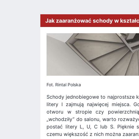
Jak zaaranżować schody w kształcie 
Fot. Rintal Polska
Schody jednobiegowe to najprostsze ko
litery I zajmują najwięcej miejsca. 
otworu w stropie czy powierzchni
„wchodziły” do salonu, warto rozważyć
postać litery L, U, C lub S. Pięknie 
czemu większość z nich można zaaran