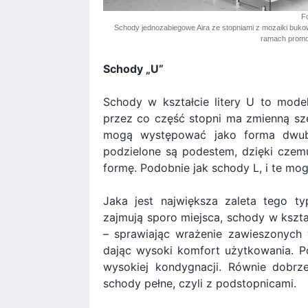
Fo
Schody jednozabiegowe Aira ze stopniami z mozaiki bukowe
ramach promocj
Schody „U”
Schody w kształcie litery U to mode
przez co część stopni ma zmienną sze
mogą występować jako forma dwub
podzielone są podestem, dzięki czem
formę. Podobnie jak schody L, i te mo
Jaka jest największa zaleta tego 
zajmują sporo miejsca, schody w kształ
– sprawiając wrażenie zawieszonych 
dając wysoki komfort użytkowania. 
wysokiej kondygnacji. Równie dobrz
schody pełne, czyli z podstopnicami.