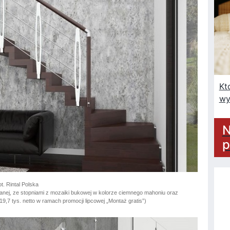
Kt
wy
N
p
t. Rintal Polska
anej, ze stopniami z mozaiki bukowej w kolorze ciemnego mahoniu oraz
,7 tys. netto w ramach promocji lipcowej „Montaż gratis”)