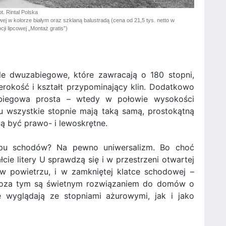
t. Rintal Polska
j w kolorze białym oraz szklaną balustradą (cena od 21,5 tys. netto w
i lipcowej „Montaż gratis”)
le dwuzabiegowe, które zawracają o 180 stopni,
rokość i kształt przypominający klin. Dodatkowo
iegowa prosta – wtedy w połowie wysokości
u wszystkie stopnie mają taką samą, prostokątną
gą być prawo- i lewoskrętne.
typu schodów? Na pewno uniwersalizm. Bo choć
cie litery U sprawdzą się i w przestrzeni otwartej
w powietrzu, i w zamkniętej klatce schodowej –
Poza tym są świetnym rozwiązaniem do domów o
e wyglądają ze stopniami ażurowymi, jak i jako