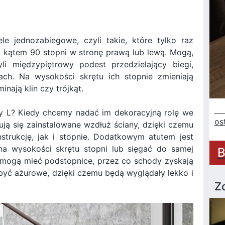
le jednozabiegowe, czyli takie, które tylko raz
d kątem 90 stopni w stronę prawą lub lewą. Mogą,
li międzypiętrowy podest przedzielający biegi,
ach. Na wysokości skrętu ich stopnie zmieniają
nają klin czy trójkąt.
Sz
ry L? Kiedy chcemy nadać im dekoracyjną rolę we
os
ują się zainstalowane wzdłuż ściany, dzięki czemu
strukcję, jak i stopnie. Dodatkowym atutem jest
na wysokości skrętu stopni lub sięgać do samej
B
 mogą mieć podstopnice, przez co schody zyskają
yć ażurowe, dzięki czemu będą wyglądały lekko i
Z