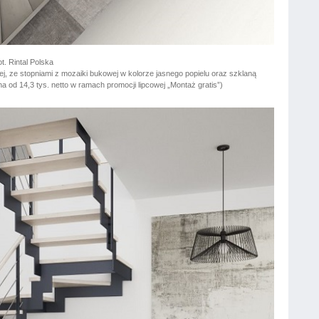
t. Rintal Polska
, ze stopniami z mozaiki bukowej w kolorze jasnego popielu oraz szklaną
od 14,3 tys. netto w ramach promocji lipcowej „Montaż gratis”)