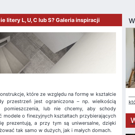
litery L, U, C lub S? Galeria inspiracji
W
nstrukcje, które ze względu na formę w kształcie
Na
Gdy przestrzeń jest ograniczona – np. wielkością
kt
ą pomieszczenia, lub nie chcemy, aby schody
 modele o finezyjnych kształtach przybierających
W
się prezentują, a przy tym są uniwersalne, dzięki
żować tak samo w dużych, jak i małych domach.