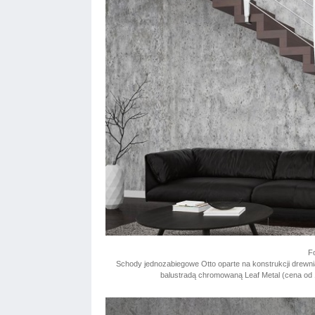
Fo
Schody jednozabiegowe Otto oparte na konstrukcji drewni
balustradą chromowaną Leaf Metal (cena od 19