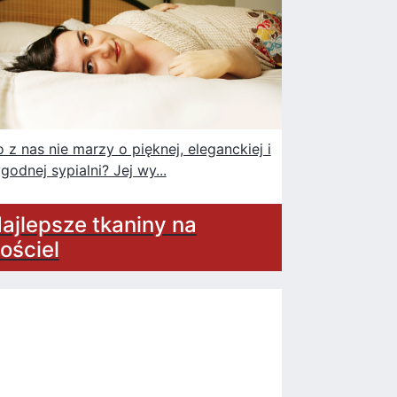
o z nas nie marzy o pięknej, eleganckiej i
godnej sypialni? Jej wy...
ajlepsze tkaniny na
ościel