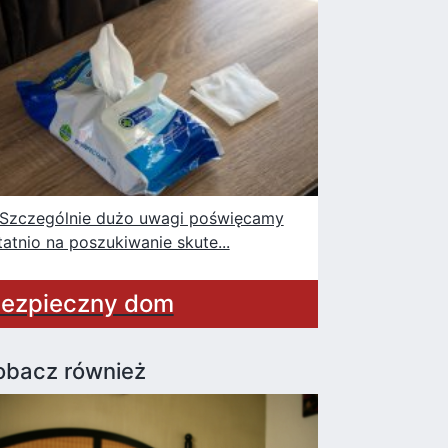
czególnie dużo uwagi poświęcamy
tatnio na poszukiwanie skute...
ezpieczny dom
obacz również