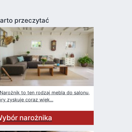
arto przeczytać
rożnik to ten rodzaj mebla do salonu,
óry zyskuje coraz więk...
ybór narożnika