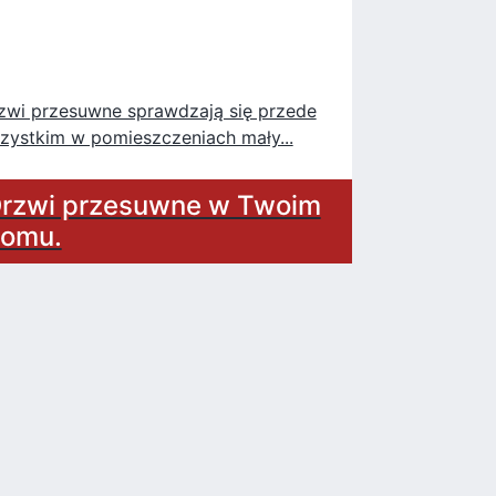
zwi przesuwne sprawdzają się przede
zystkim w pomieszczeniach mały...
rzwi przesuwne w Twoim
omu.