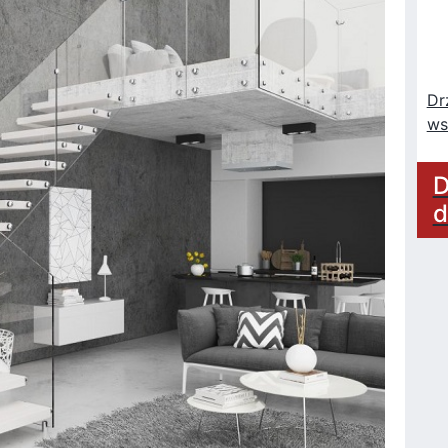
Dr
ws
D
d