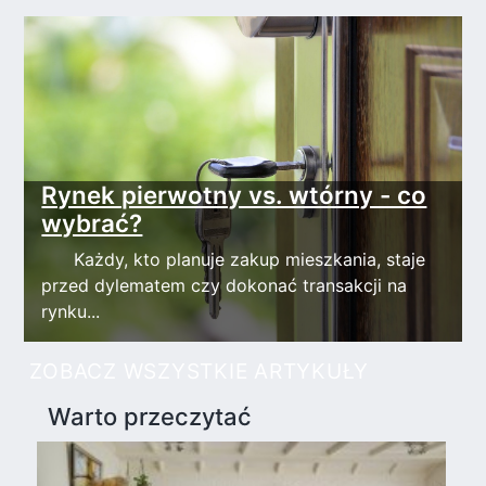
Rynek pierwotny vs. wtórny - co
wybrać?
Każdy, kto planuje zakup mieszkania, staje
przed dylematem czy dokonać transakcji na
rynku...
ZOBACZ WSZYSTKIE ARTYKUŁY
Warto przeczytać