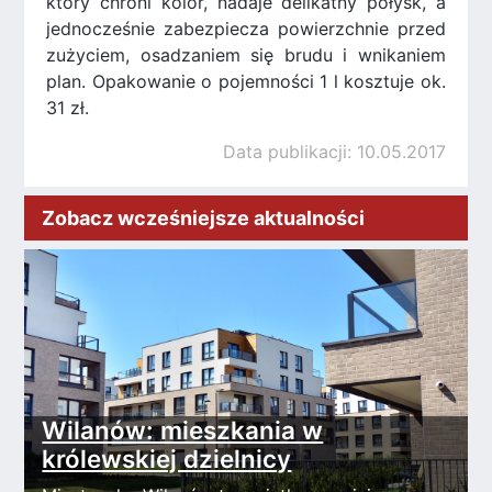
który chroni kolor, nadaje delikatny połysk, a
jednocześnie zabezpiecza powierzchnie przed
zużyciem, osadzaniem się brudu i wnikaniem
plan. Opakowanie o pojemności 1 l kosztuje ok.
31 zł.
Data publikacji: 10.05.2017
Zobacz wcześniejsze aktualności
Wilanów: mieszkania w
królewskiej dzielnicy