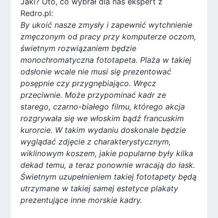
Jaki? Oto, co wybrał dla nas ekspert z
Redro.pl:
By ukoić nasze zmysły i zapewnić wytchnienie
zmęczonym od pracy przy komputerze oczom,
świetnym rozwiązaniem będzie
monochromatyczna fototapeta. Plaża w takiej
odsłonie wcale nie musi się prezentować
posępnie czy przygnębiająco. Wręcz
przeciwnie. Może przypominać kadr ze
starego, czarno-białego filmu, którego akcja
rozgrywała się we włoskim bądź francuskim
kurorcie. W takim wydaniu doskonale będzie
wyglądać zdjęcie z charakterystycznym,
wiklinowym koszem, jakie popularne były kilka
dekad temu, a teraz ponownie wracają do łask.
Świetnym uzupełnieniem takiej fototapety będą
utrzymane w takiej samej estetyce plakaty
prezentujące inne morskie kadry.