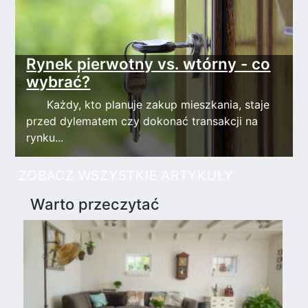
Rynek pierwotny vs. wtórny - co
wybrać?
Każdy, kto planuje zakup mieszkania, staje
przed dylematem czy dokonać transakcji na
rynku...
ZOBACZ WSZYSTKIE ARTYKUŁY
Warto przeczytać