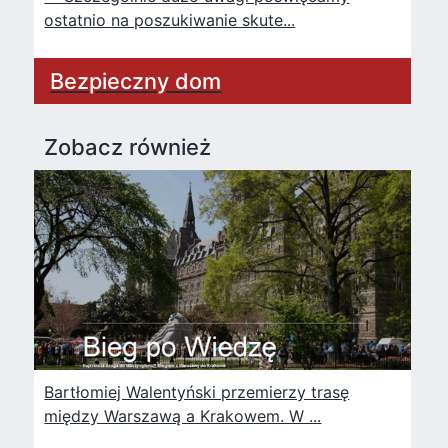
ostatnio na poszukiwanie skute...
Bezpieczny dom
Zobacz również
Bartłomiej Walentyński przemierzy trasę
między Warszawą a Krakowem. W ...