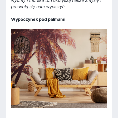
wydmy i morska toń ukołyszą nasze zmysły i
pozwolą się nam wyciszyć.
Wypoczynek pod palmami