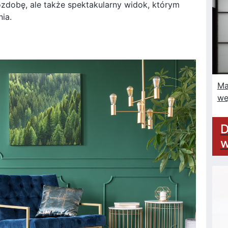
zdobę, ale także spektakularny widok, którym
ia.
Ma
we
D
w