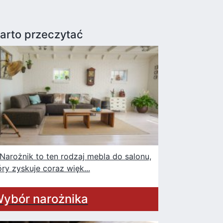
arto przeczytać
rożnik to ten rodzaj mebla do salonu,
óry zyskuje coraz więk...
ybór narożnika