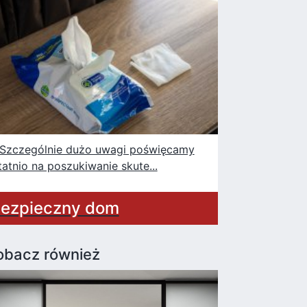
czególnie dużo uwagi poświęcamy
tatnio na poszukiwanie skute...
ezpieczny dom
obacz również