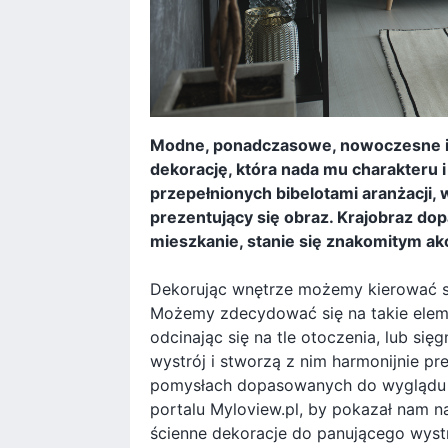
Modne, ponadczasowe, nowoczesne i t
dekorację, która nada mu charakteru i
przepełnionych bibelotami aranżacji, 
prezentujący się obraz. Krajobraz dop
mieszkanie, stanie się znakomitym ak
Dekorując wnętrze możemy kierować si
Możemy zdecydować się na takie eleme
odcinając się na tle otoczenia, lub si
wystrój i stworzą z nim harmonijnie pre
pomysłach dopasowanych do wyglądu n
portalu Myloview.pl, by pokazał nam na
ścienne dekoracje do panującego wystr