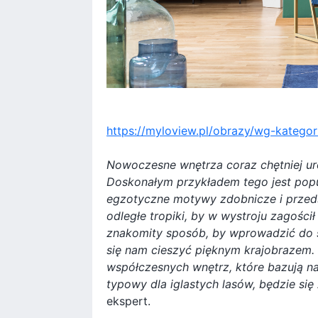
https://myloview.pl/obrazy/wg-kategori
Nowoczesne wnętrza coraz chętniej uro
Doskonałym przykładem tego jest popul
egzotyczne motywy zdobnicze i przed
odległe tropiki, by w wystroju zagości
znakomity sposób, by wprowadzić do s
się nam cieszyć pięknym krajobrazem.
współczesnych wnętrz, które bazują na
typowy dla iglastych lasów, będzie si
ekspert.