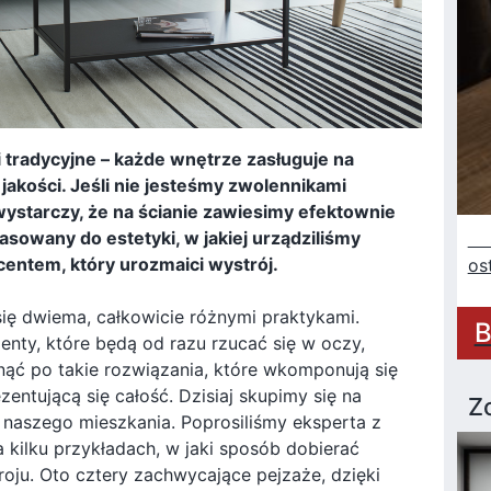
radycyjne – każde wnętrze zasługuje na
 jakości. Jeśli nie jesteśmy zwolennikami
wystarczy, że na ścianie zawiesimy efektownie
asowany do estetyki, w jakiej urządziliśmy
Sz
centem, który urozmaici wystrój.
os
ę dwiema, całkowicie różnymi praktykami.
B
nty, które będą od razu rzucać się w oczy,
ęgnąć po takie rozwiązania, które wkomponują się
zentującą się całość. Dzisiaj skupimy się na
Z
aszego mieszkania. Poprosiliśmy eksperta z
 kilku przykładach, w jaki sposób dobierać
oju. Oto cztery zachwycające pejzaże, dzięki