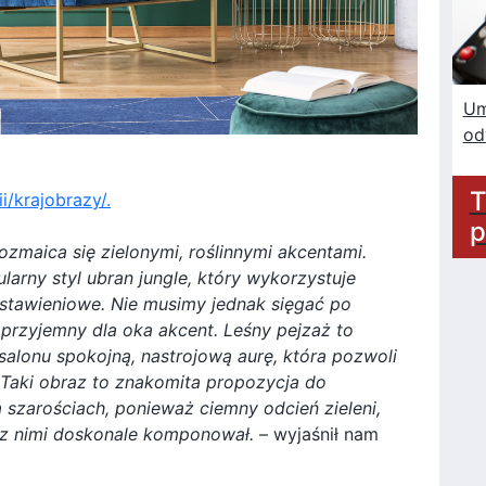
Um
od
T
i/krajobrazy/.
p
zmaica się zielonymi, roślinnymi akcentami.
arny styl ubran jungle, który wykorzystuje
stawieniowe. Nie musimy jednak sięgać po
ł przyjemny dla oka akcent. Leśny pejzaż to
alonu spokojną, nastrojową aurę, która pozwoli
 Taki obraz to znakomita propozycja do
 szarościach, ponieważ ciemny odcień zieleni,
ę z nimi doskonale komponował.
– wyjaśnił nam