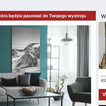
która będzie pasować do Twojego wystroju
W
Na
kt
W