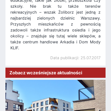
edukacyjne, takie jak żłobki, przedszkola czy
szkoły. Nie brak tu także terenów
rekreacyjnych – wszak Żoliborz jest jedną z
najbardziej zielonych dzielnic Warszawy.
Przyszłych mieszkańców z pewnością
zadowoli także infrastruktura osiedla i jego
okolicy – znajduje się tutaj wiele sklepów, a
także centrum handlowe Arkadia i Dom Mody
KLIF.
Data publikacji: 25.07.2017
Zobacz wcześniejsze aktualności