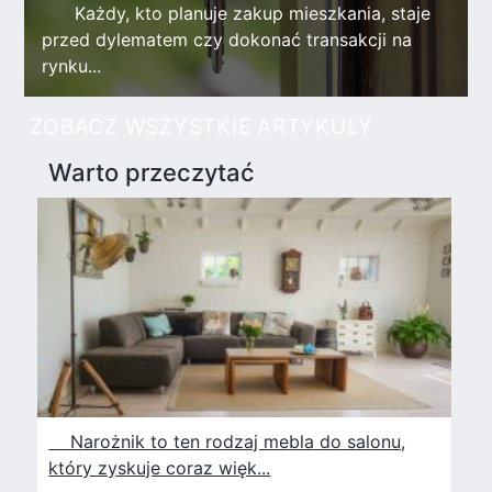
Każdy, kto planuje zakup mieszkania, staje
przed dylematem czy dokonać transakcji na
rynku...
ZOBACZ WSZYSTKIE ARTYKUŁY
Warto przeczytać
Narożnik to ten rodzaj mebla do salonu,
który zyskuje coraz więk...