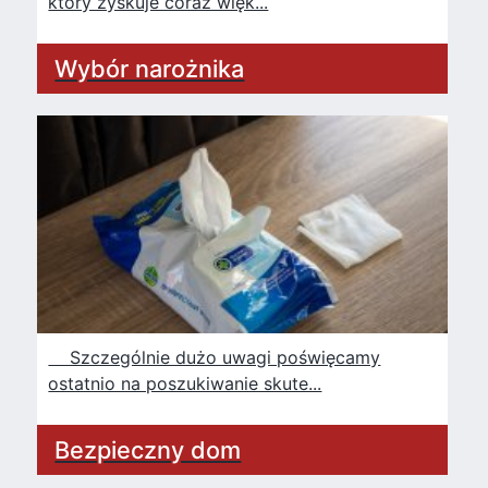
który zyskuje coraz więk...
Wybór narożnika
Szczególnie dużo uwagi poświęcamy
ostatnio na poszukiwanie skute...
Bezpieczny dom