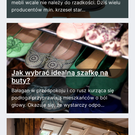
mebli wcale nie należy do rzadkości. Dziś wielu
producentów m.in. krzeseł star...
Jak wybrać idealną szafkę na
buty?
Bałagan w przedpokoju i co rusz kurząca się
podłoga przyprawiają mieszkańców o ból
głowy. Okazuje się, że wystarczy odpo...