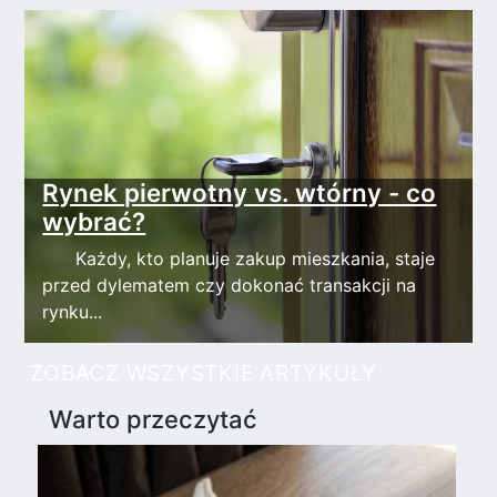
Rynek pierwotny vs. wtórny - co
wybrać?
Każdy, kto planuje zakup mieszkania, staje
przed dylematem czy dokonać transakcji na
rynku...
ZOBACZ WSZYSTKIE ARTYKUŁY
Warto przeczytać