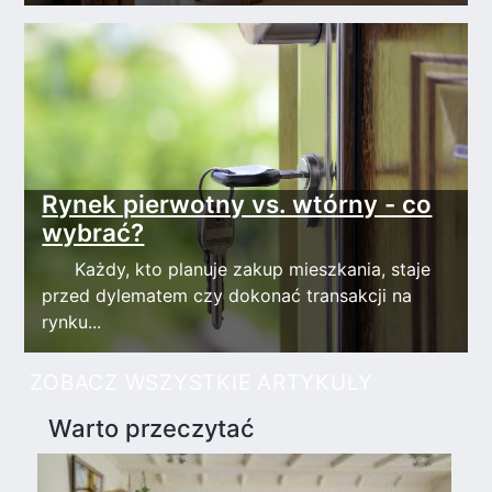
Rynek pierwotny vs. wtórny - co
wybrać?
Każdy, kto planuje zakup mieszkania, staje
przed dylematem czy dokonać transakcji na
rynku...
ZOBACZ WSZYSTKIE ARTYKUŁY
Warto przeczytać