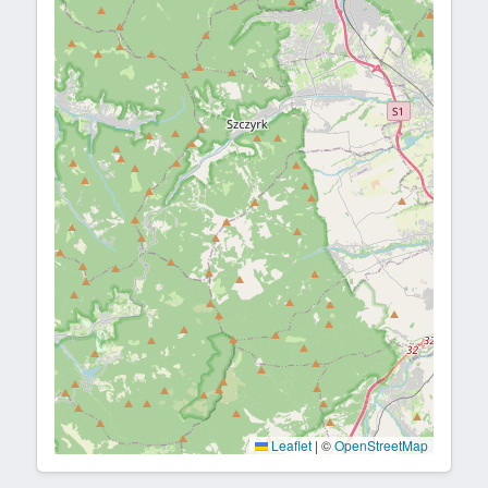
Leaflet
|
©
OpenStreetMap