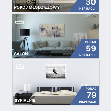
30
POKÓJ MŁODZIEŻOWY
INSPIRACJI
PONAD
59
SALON
INSPIRACJI
PONAD
79
SYPIALNIE
INSPIRACJI