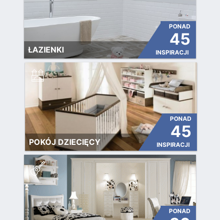
PONAD
45
ŁAZIENKI
INSPIRACJI
PONAD
45
POKÓJ DZIECIĘCY
INSPIRACJI
PONAD