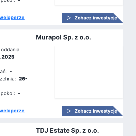
 pokoi:
-
weloperze
Zobacz inwestycję
Murapol Sp. z o.o.
 oddania:
w. 2025
ań:
-
zchnia:
26-
 pokoi:
-
weloperze
Zobacz inwestycję
TDJ Estate Sp. z o.o.