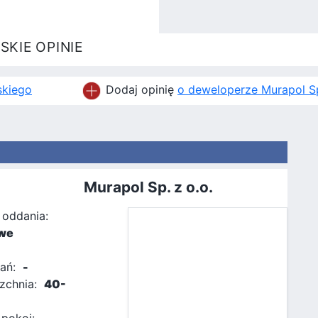
SKIE OPINIE
skiego
Dodaj opinię
o deweloperze Murapol Sp
Murapol Sp. z o.o.
 oddania:
we
ań:
-
zchnia:
40-