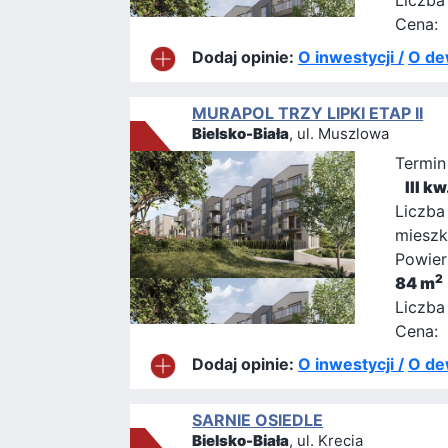
Liczba
Cena:
Dodaj opinie:
O inwestycji /
O de
MURAPOL TRZY LIPKI ETAP II
Bielsko-Biała
, ul. Muszlowa
Termin
III k
Liczba
mieszk
Powier
2
84 m
Liczba
Cena:
Dodaj opinie:
O inwestycji /
O de
SARNIE OSIEDLE
Bielsko-Biała
, ul. Krecia