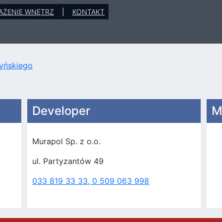
AŻENIE WNĘTRZ
|
KONTAKT
yńskiego
Developer
M
Murapol Sp. z o.o.
ul. Partyzantów 49
033 819 33 33, 0 509 063 998