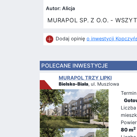
Autor: Alicja
MURAPOL SP. Z O.O. - WSZYT
Dodaj opinię
o inwestycji Kopczyń
POLECANE INWESTYCJE
MURAPOL TRZY LIPKI
Bielsko-Biała
, ul. Muszlowa
Termin
Goto
Liczba
mieszk
Powier
2
80 m