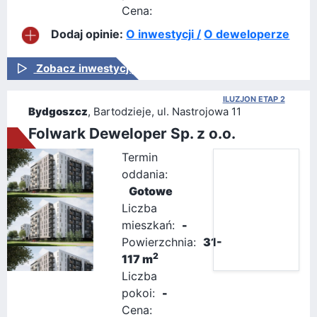
Cena:
Dodaj opinie:
O inwestycji /
O deweloperze
Zobacz inwestycję
ILUZJON ETAP 2
Bydgoszcz
, Bartodzieje, ul. Nastrojowa 11
Folwark Deweloper Sp. z o.o.
Termin
oddania:
Gotowe
Liczba
mieszkań:
-
Powierzchnia:
31-
2
117 m
Liczba
pokoi:
-
Cena: