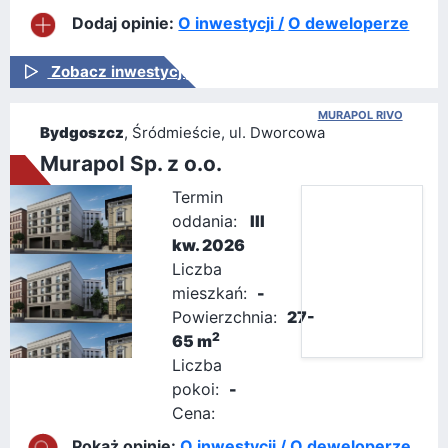
Dodaj opinie:
O inwestycji /
O deweloperze
Zobacz inwestycję
MURAPOL RIVO
Bydgoszcz
, Śródmieście, ul. Dworcowa
Murapol Sp. z o.o.
Termin
oddania:
III
kw. 2026
Liczba
mieszkań:
-
Powierzchnia:
27-
2
65 m
Liczba
pokoi:
-
Cena:
Pokaż opinie:
O inwestycji /
O deweloperze