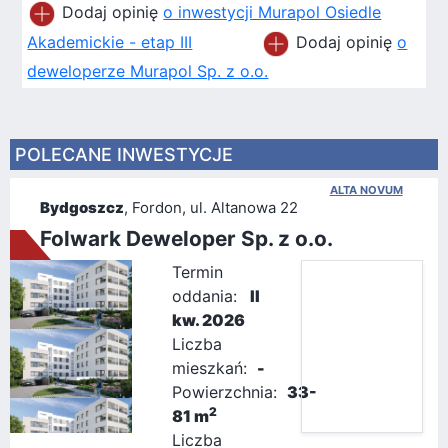
Dodaj opinię
o inwestycji Murapol Osiedle
Akademickie - etap III
Dodaj opinię
o
deweloperze Murapol Sp. z o.o.
POLECANE INWESTYCJE
ALTA NOVUM
Bydgoszcz
, Fordon, ul. Altanowa 22
Folwark Deweloper Sp. z o.o.
Termin
oddania:
II
kw. 2026
Liczba
mieszkań:
-
Powierzchnia:
33-
2
81 m
Liczba