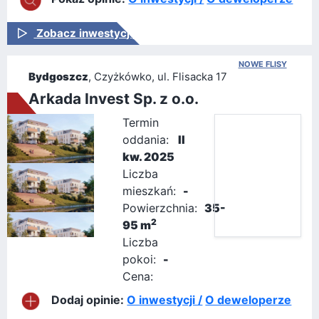
Zobacz inwestycję
NOWE FLISY
Bydgoszcz
, Czyżkówko, ul. Flisacka 17
Arkada Invest Sp. z o.o.
Termin
oddania:
II
kw. 2025
Liczba
mieszkań:
-
Powierzchnia:
35-
2
95 m
Liczba
pokoi:
-
Cena:
Dodaj opinie:
O inwestycji /
O deweloperze