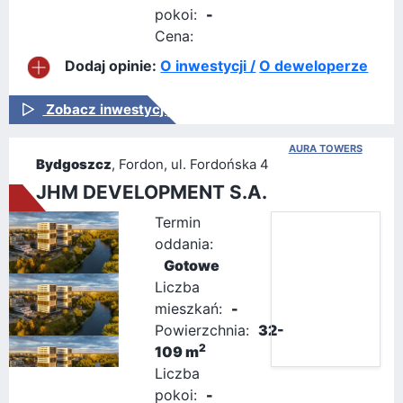
pokoi:
-
Cena:
Dodaj opinie:
O inwestycji /
O deweloperze
Zobacz inwestycję
AURA TOWERS
Bydgoszcz
, Fordon, ul. Fordońska 4
JHM DEVELOPMENT S.A.
Termin
oddania:
Gotowe
Liczba
mieszkań:
-
Powierzchnia:
32-
2
109 m
Liczba
pokoi:
-