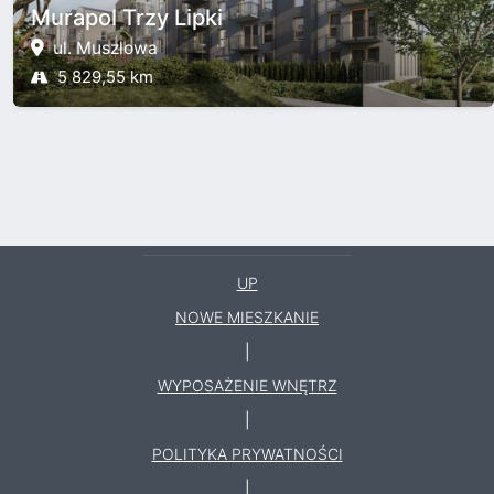
Murapol Trzy Lipki
ul. Muszlowa
5 829,55 km
UP
NOWE MIESZKANIE
|
WYPOSAŻENIE WNĘTRZ
|
POLITYKA PRYWATNOŚCI
|