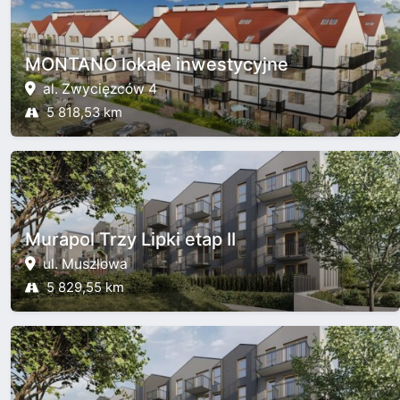
MONTANO lokale inwestycyjne
al. Zwycięzców 4
5 818,53 km
Murapol Trzy Lipki etap II
ul. Muszlowa
5 829,55 km