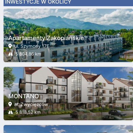
INWESTYCJE W OKOLICY
Apartamenty Zakopiańskie
ul. Szymony 17E
5 804,86 km
MONTANO
al. Zwycięzców
5 818,52 km