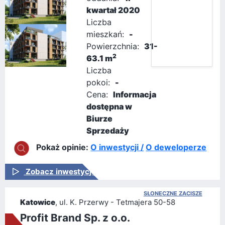
kwartał 2020
Liczba
mieszkań:
-
Powierzchnia:
31-
2
63.1 m
Liczba
pokoi:
-
Cena:
Informacja
dostępna w
Biurze
Sprzedaży
Pokaż opinie:
O inwestycji /
O deweloperze
Zobacz inwestycję
SŁONECZNE ZACISZE
Katowice
, ul. K. Przerwy - Tetmajera 50-58
Profit Brand Sp. z o.o.