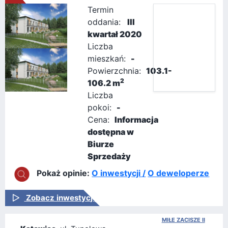
Termin
oddania:
III
kwartał 2020
Liczba
mieszkań:
-
Powierzchnia:
103.1-
2
106.2 m
Liczba
pokoi:
-
Cena:
Informacja
dostępna w
Biurze
Sprzedaży
Pokaż opinie:
O inwestycji /
O deweloperze
Zobacz inwestycję
MIŁE ZACISZE II