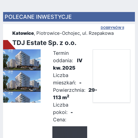
POLECANE INWESTYCJE
DOBRYNÓW II
Katowice
, Piotrowice-Ochojec, ul. Rzepakowa
TDJ Estate Sp. z o.o.
Termin
oddania:
IV
kw. 2025
Liczba
mieszkań:
-
Powierzchnia:
29-
2
113 m
Liczba
pokoi:
-
Cena: