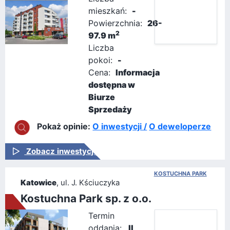
mieszkań:
-
Powierzchnia:
26-
2
97.9 m
Liczba
Pokaż opinie:
O inwestycji /
O deweloperze
pokoi:
-
Cena:
Informacja
Zobacz inwestycję
dostępna w
Biurze
Sprzedaży
Pokaż opinie:
O inwestycji /
O deweloperze
Zobacz inwestycję
KOSTUCHNA PARK
Katowice
, ul. J. Kściuczyka
Kostuchna Park sp. z o.o.
Termin
oddania:
II