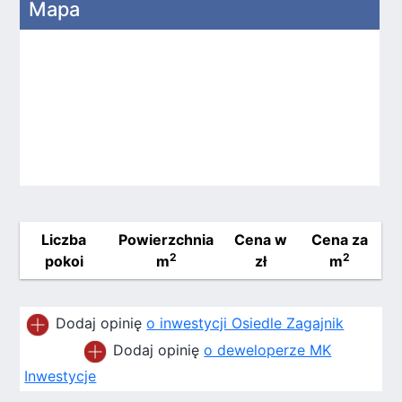
Mapa
Liczba
Powierzchnia
Cena w
Cena za
2
2
pokoi
m
zł
m
Dodaj opinię
o inwestycji Osiedle Zagajnik
Dodaj opinię
o deweloperze MK
Inwestycje