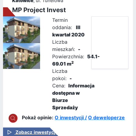
Katowice
, ul. Tunelowa
MP Project Invest
Termin
oddania:
III
kwartał 2020
Liczba
mieszkań:
-
Powierzchnia:
54.1-
2
69.01 m
Liczba
pokoi:
-
Cena:
Informacja
dostępna w
Biurze
Sprzedaży
Pokaż opinie:
O inwestycji /
O deweloperze
Zobacz inwestycję