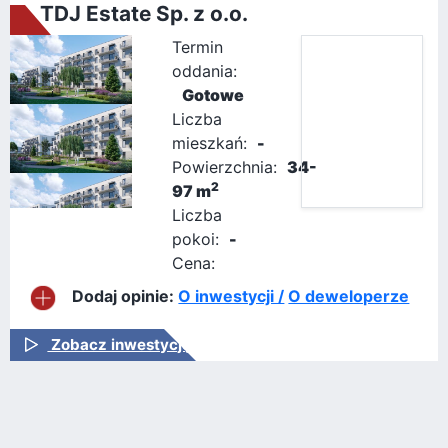
TDJ Estate Sp. z o.o.
Termin
oddania:
Gotowe
Liczba
mieszkań:
-
Powierzchnia:
34-
2
97 m
Liczba
pokoi:
-
Cena:
Dodaj opinie:
O inwestycji /
O deweloperze
Zobacz inwestycję