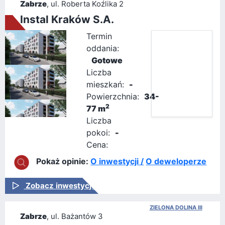
Zabrze
, ul. Roberta Koźlika 2
Instal Kraków S.A.
Termin
oddania:
Gotowe
Liczba
mieszkań:
-
Powierzchnia:
34-
2
77 m
Liczba
pokoi:
-
Cena:
Pokaż opinie:
O inwestycji /
O deweloperze
Zobacz inwestycję
ZIELONA DOLINA III
Zabrze
, ul. Bażantów 3