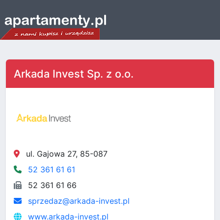
Arkada Invest Sp. z o.o.
ul. Gajowa 27, 85-087
52 361 61 61
52 361 61 66
sprzedaz@arkada-invest.pl
www.arkada-invest.pl