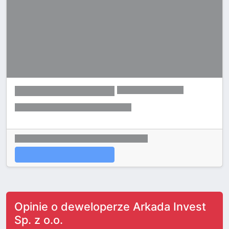
Opinie o deweloperze Arkada Invest
Sp. z o.o.