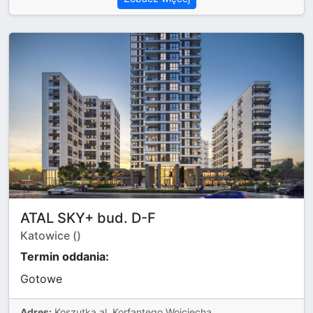
ATAL SKY+ bud. D-F
Katowice ()
Termin oddania:
Gotowe
Adres:
Koszutka,al. Korfantego Wojciecha